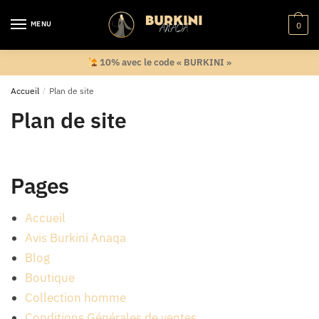
Skip
Skip
to
to
MENU
0
navigation
content
10% avec le code « BURKINI »
Accueil
/
Plan de site
Plan de site
Pages
Accueil
Avis Burkini Anaqa
Blog
Boutique
Collection homme
Conditions Générales de ventes