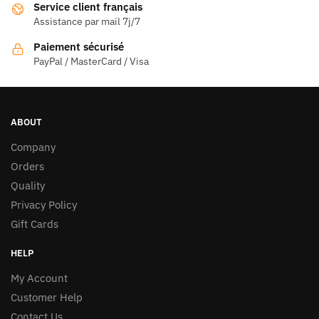
Service client français
Assistance par mail 7j/7
Paiement sécurisé
PayPal / MasterCard / Visa
ABOUT
Company
Orders
Quality
Privacy Policy
Gift Cards
HELP
My Account
Customer Help
Contact Us