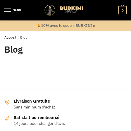
Skip
Skip
to
to
MENU
0
navigation
content
10% avec le code « BURKINI »
Accueil
/
Blog
Blog
Livraison Gratuite
Sans minimum d'achat
Satisfait ou remboursé
14 jours pour changer d'avis