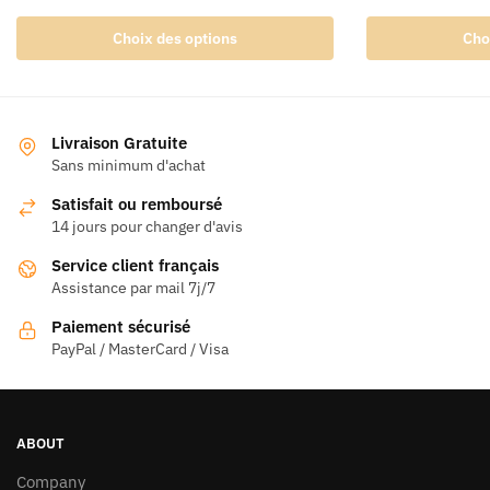
Ce
Ce
Choix des options
Cho
produit
produit
a
a
plusieurs
plusieurs
variations.
variations.
Livraison Gratuite
Les
Les
Sans minimum d'achat
options
options
Satisfait ou remboursé
peuvent
peuvent
14 jours pour changer d'avis
être
être
Service client français
choisies
choisies
Assistance par mail 7j/7
sur
sur
la
la
Paiement sécurisé
page
page
PayPal / MasterCard / Visa
du
du
produit
produit
ABOUT
Company