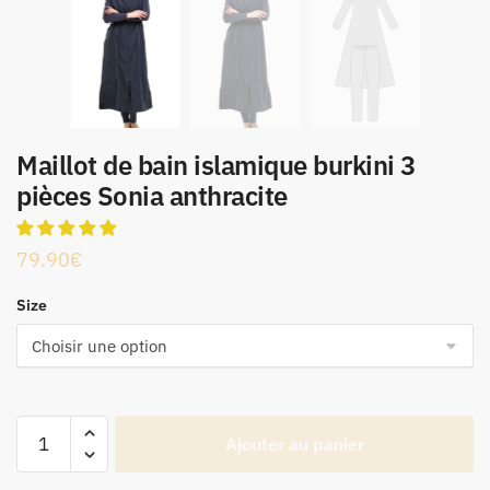
Maillot de bain islamique burkini 3
pièces Sonia anthracite
79.90
€
Size
quantité
Ajouter au panier
de
Maillot