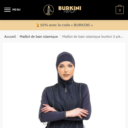
Skip
Skip
to
to
MENU
0
navigation
content
10% avec le code « BURKINI »
Accueil
/
Maillot de bain islamique
/
Maillot de bain islamique burkini 3 pièces Sonia anthracite